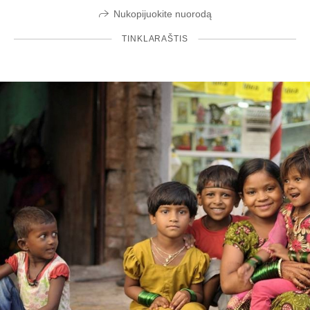
Nukopijuokite nuorodą
TINKLARAŠTIS